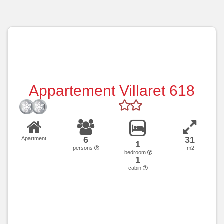
Appartement Villaret 618
6
31
Apartment
1
persons
m2
bedroom
1
cabin